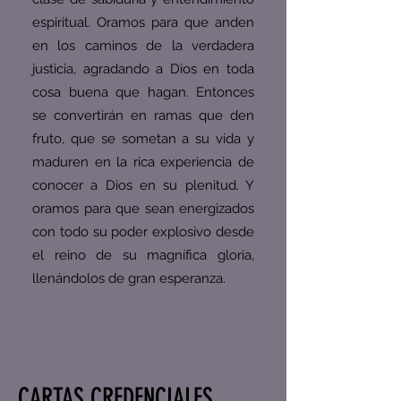
espiritual. Oramos para que anden
en los caminos de la verdadera
justicia, agradando a Dios en toda
cosa buena que hagan. Entonces
se convertirán en ramas que den
fruto, que se sometan a su vida y
maduren en la rica experiencia de
conocer a Dios en su plenitud. Y
oramos para que sean energizados
con todo su poder explosivo desde
el reino de su magnífica gloria,
llenándolos de gran esperanza.
CARTAS CREDENCIALES